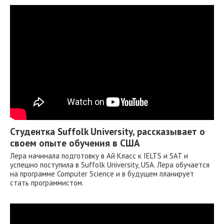
до 36 месяцев. В Объединенных Арабских Эмиратах после
завершения обучения иностранным студентам могут быть
предоставлены разрешения на работу в рамках программы
работы после учебы. Сроки и условия зависят от конкретной
программы и организации, с которой работает студент.
Большинство частных и топовых университетов имеют свою сеть
партнёров (среди которых есть крупные компании), где студенты
могут получить стажировку во время учебы, а далее
трудоустроиться.
Студентка Suffolk University, рассказывает о
своем опыте обучения в США
Лера начинала подготовку в Ай Класс к IELTS и SAT и
успешно поступила в Suffolk University, USA. Лера обучается
на программе Computer Science и в будущем планирует
стать программистом.