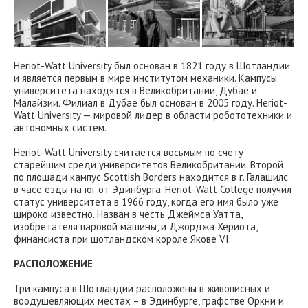
Heriot-Watt University был основан в 1821 году в Шотландии
и является первым в мире институтом механики. Кампусы
университета находятся в Великобритании, Дубае и
Малайзии. Филиал в Дубае был основан в 2005 году. Heriot-
Watt University — мировой лидер в области робототехники и
автономных систем.
Heriot-Watt University считается восьмым по счету
старейшим среди университетов Великобритании. Второй
по площади кампус Scottish Bоrders находится в г. Галашилс
в часе езды на юг от Эдинбурга. Heriot-Watt College получил
статус университета в 1966 году, когда его имя было уже
широко известно. Назван в честь Джеймса Уатта,
изобретателя паровой машины, и Джорджа Хериота,
финансиста при шотландском короле Якове VI.
РАСПОЛОЖЕНИЕ
Три кампуса в Шотландии расположены в живописных и
воодушевляющих местах – в Эдинбурге, графстве Оркни и