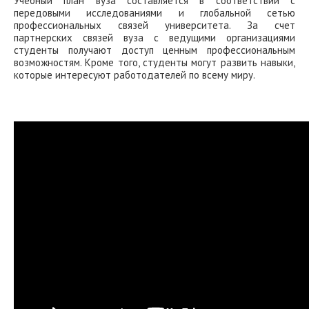
Учебный план вуза составляется в соответствии с
передовыми исследованиями и глобальной сетью
профессиональных связей университета. За счет
партнерских связей вуза с ведущими организациями
студенты получают доступ ценным профессиональным
возможностям. Кроме того, студенты могут развить навыки,
которые интересуют работодателей по всему миру.