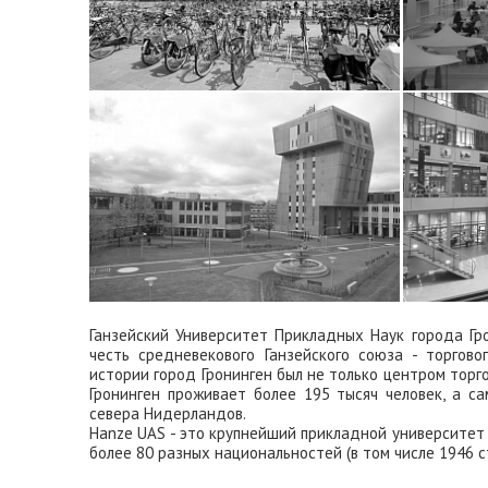
в вузах
15 авгус
Ганзейский Университет Прикладных Наук города Гро
честь средневекового Ганзейского союза - торгов
истории город Гронинген был не только центром торго
Гронинген проживает более 195 тысяч человек, а с
севера Нидерландов.
Hanze UAS - это крупнейший прикладной университет 
более 80 разных национальностей (в том числе 1946