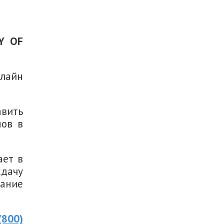
Y OF
нлайн
авить
нов в
ает в
дачу
вание
(800)