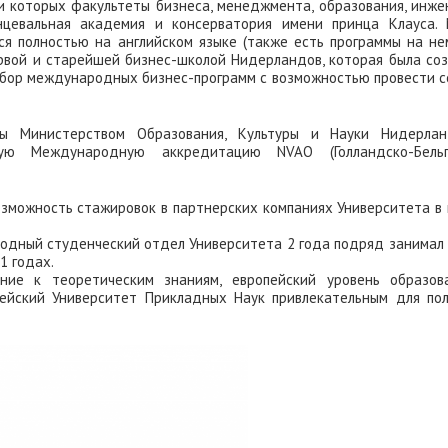
ди которых факультеты бизнеса, менеджмента, образования, инж
анцевальная академия и консерватория имени принца Клауса. 
я полностью на английском языке (также есть программы на н
ервой и старейшей бизнес-школой Нидерландов, которая была со
набор международных бизнес-программ с возможностью провести 
ны Министерством Образования, Культуры и Науки Нидерлан
ую Международную аккредитацию NVAO (Голландско-Бельг
озможность стажировок в партнерских компаниях Университета в
родный студенческий отдел Университета 2 года подряд занимал
1 годах.
ение к теоретическим знаниям, европейский уровень образов
ейский Университет Прикладных Наук привлекательным для пол