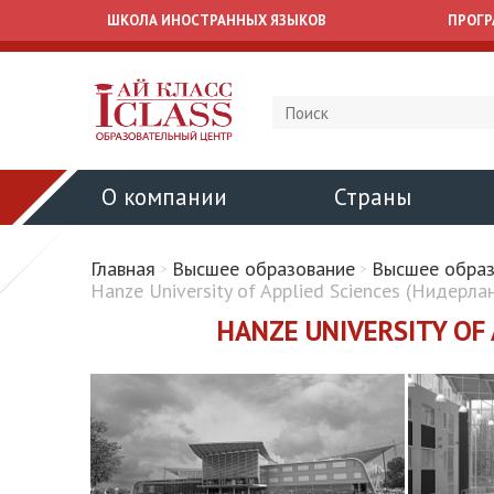
ШКОЛА ИНОСТРАННЫХ ЯЗЫКОВ
ПРОГ
О компании
Страны
Главная
Высшее образование
Высшее образ
Hanze University of Applied Sciences (Нидерла
HANZE UNIVERSITY OF
Семи
обра
рубе
2027
Ваши во