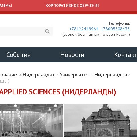
РАММЫ
КОРПОРАТИВНОЕ ОБУЧЕНИЕ
Телефоны:
+78122449964
+78005508433
(звонок бесплатный по всей России)
События
Новости
Контак
ование в Нидерландах
Университеты Нидерландов
нды)
 APPLIED SCIENCES (НИДЕРЛАНДЫ)
нар по
ICLASS PROF CAMP
Подго
зованию за
экзам
Профориентационный лагерь
жом в 2026 -
Ай Кл
на английском языке для
 годах
ребят 13-17 лет
Занятия в
на целево
зможности обучения