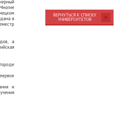
енерный
Многие
емецком
ВЕРНУТЬСЯ К СПИСКУ
здана в
УНИВЕРСИТЕТОВ
семестр
дов, а
ийская
 городе
 первое
ания и
учения