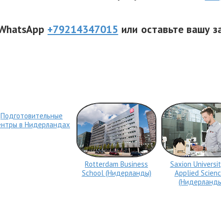
 WhatsApp
+79214347015
или оставьте вашу з
Подготовительные
ентры в Нидерландах
Rotterdam Business
Saxion Universit
School (Нидерланды)
Applied Scien
(Нидерланды