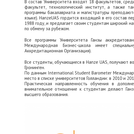
В состав Университета входят 18 факультетов, сре
факультет, технологический институт, а также т
программы бакалавриата и магистратуры преподаютс
языке). HanzeUAS гордится входящей в его состав п
1988 году, и предлагает своим студентам широкий 
по обмену за рубежом.
Все программы Университета Ганзы аккредитова
Международная Бизнес-школа имеет специальн
Аккредитационная Организация).
Все студенты, обучающиеся в Hanze UAS, получают в
Гронинген.
По данным International Student Barometer Междуна
место в списке университетов Голландии: в 2010 и 201
Практическая направленность обучения в дополн
внимательное отношение к студентам делают Ганз
высшего образования.