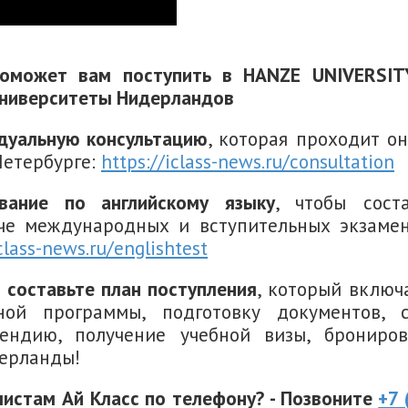
поможет вам поступить в HANZE UNIVERSIT
университеты Нидерландов
идуальную консультацию
, которая проходит о
Петербурге:
https://iclass-news.ru/consultation
вание по английскому языку
, чтобы сост
че международных и вступительных экзаме
iclass-news.ru/englishtest
с составьте план поступления
, который включ
ой программы, подготовку документов, с
пендию, получение учебной визы, брониро
дерланды!
истам Ай Класс по телефону? - Позвоните
+7 