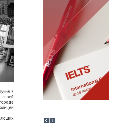
Информация, поступающая
напрямую от зарубежных
школ и вузов
лучил в
 своей
 городе
толицей
вляющих