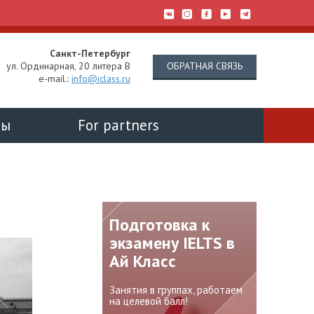
Санкт-Петербург
ОБРАТНАЯ СВЯЗЬ
ул. Ординарная, 20 литера В
e-mail.:
info@iclass.ru
ты
For partners
товка к
Подпишитесь на
Беспл
ену IELTS в
наш Telegram-
консул
асс
канал
образ
рубеж
 группах, работаем
Хотите быть в курсе всех
й балл!
новостей зарубежного
Лично или
образования?