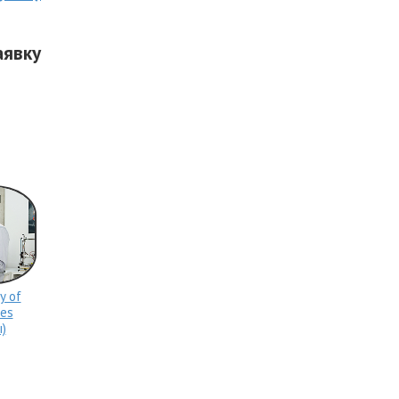
аявку
y of
ces
)