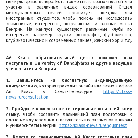
межкультурные вечера. Есть также много возможностей для
участия в различных видах соревнований. Отдел
международных связей организует поездки для
иностранных студентов, чтобы помочь им исследовать
знаменитые, интересные, потрясающие и важные места
Венгрии. На кампусе существуют различные клубы по
интересам, например, кружки фотографов, футболистов,
клуб экзотических и современных танцев, женский хор и т.д.
Ай Класс образовательный центр поможет вам
поступить в University of Dunaújváros и другие ведущие
университеты Венгрии
1. Запишитесь на бесплатную индивидуальную
консультацию,
которая проходит онлайн или лично в офисе
Ай Класс в Санкт-Петербурге:
https://iclass-
news.ru/consultation
2. Пройдите комплексное тестирование по английскому
языку,
чтобы составить дальнейший план подготовки к
сдаче международных и вступительных экзаменов в школы
и университеты Венгрии:
https://iclass-news.ru/englishtest
3. Вместе со специалистами Ай Класс составьте план