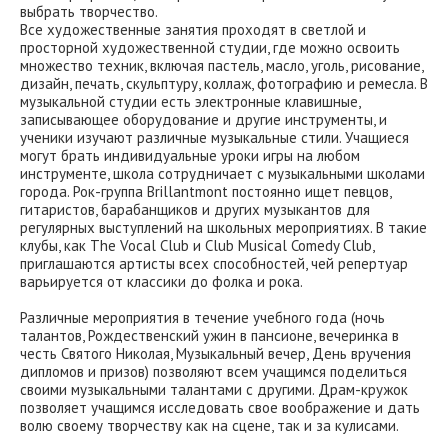
выбрать творчество.
Все художественные занятия проходят в светлой и
просторной художественной студии, где можно освоить
множество техник, включая пастель, масло, уголь, рисование,
дизайн, печать, скульптуру, коллаж, фотографию и ремесла. В
музыкальной студии есть электронные клавишные,
записывающее оборудование и другие инструменты, и
ученики изучают различные музыкальные стили. Учащиеся
могут брать индивидуальные уроки игры на любом
инструменте, школа сотрудничает с музыкальными школами
города. Рок-группа Brillantmont постоянно ищет певцов,
гитаристов, барабанщиков и других музыкантов для
регулярных выступлений на школьных мероприятиях. В такие
клубы, как The Vocal Club и Club Musical Comedy Club,
приглашаются артисты всех способностей, чей репертуар
варьируется от классики до фолка и рока.
Различные мероприятия в течение учебного года (ночь
талантов, Рождественский ужин в пансионе, вечеринка в
честь Святого Николая, Музыкальный вечер, День вручения
дипломов и призов) позволяют всем учащимся поделиться
своими музыкальными талантами с другими. Драм-кружок
позволяет учащимся исследовать свое воображение и дать
волю своему творчеству как на сцене, так и за кулисами.