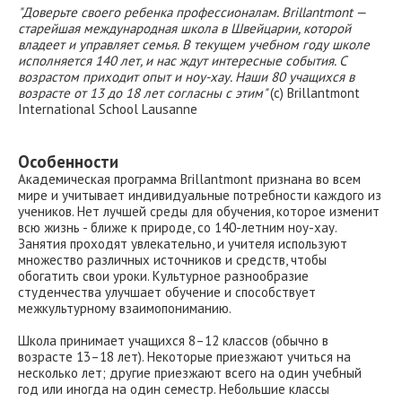
"Доверьте своего ребенка профессионалам. Brillantmont —
старейшая международная школа в Швейцарии, которой
владеет и управляет семья. В текущем учебном году школе
исполняется 140 лет, и нас ждут интересные события. С
возрастом приходит опыт и ноу-хау. Наши 80 учащихся в
возрасте от 13 до 18 лет согласны с этим"
(с) Brillantmont
International School Lausanne
Особенности
Академическая программа Brillantmont признана во всем
мире и учитывает индивидуальные потребности каждого из
учеников. Нет лучшей среды для обучения, которое изменит
всю жизнь - ближе к природе, со 140-летним ноу-хау.
Занятия проходят увлекательно, и учителя используют
множество различных источников и средств, чтобы
обогатить свои уроки. Культурное разнообразие
студенчества улучшает обучение и способствует
межкультурному взаимопониманию.
Школа принимает учащихся 8–12 классов (обычно в
возрасте 13–18 лет). Некоторые приезжают учиться на
несколько лет; другие приезжают всего на один учебный
год или иногда на один семестр. Небольшие классы