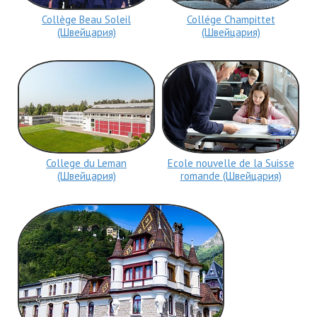
Collège Beau Soleil
Collége Champittet
(Швейцария)
(Швейцария)
College du Leman
Ecole nouvelle de la Suisse
(Швейцария)
romande (Швейцария)