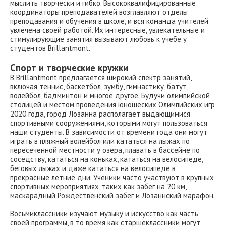
мыслить творчески и гибко. Высококвалифицированные
координаторы преподавателей возглавляют отделы
преподавания и обучения в школе, и вся команда учителей
увлечена своей работой. Их интересные, увлекательные и
стимулирующие занятия вызывают любовь к учебе у
студентов Brillantmont.
Спорт и творческие кружки
В Brillantmont предлагается широкий спектр занятий,
включая теннис, баскетбол, зумбу, гимнастику, батут,
волейбол, бадминтон и многое другое. Будучи олимпийской
столицей и местом проведения юношеских Олимпийских игр
2020 года, город Лозанна располагает выдающимися
спортивными сооружениями, которыми могут пользоваться
наши студенты. В зависимости от времени года они могут
играть в пляжный волейбол или кататься на лыжах по
пересеченной местности у озера, плавать в бассейне по
соседству, кататься на коньках, кататься на велосипеде,
беговых лыжах и даже кататься на велосипеде в
прекрасные летние дни. Ученики часто участвуют в крупных
спортивных мероприятиях, таких как забег на 20 км,
маскарадный Рождественский забег и Лозаннский марафон.
Восьмиклассники изучают музыку и искусство как часть
своей программы, в то время как старшеклассники могут