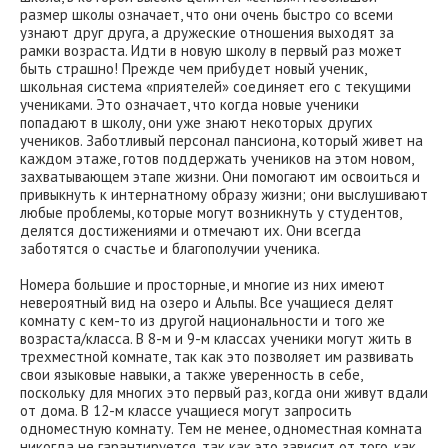
размер школы означает, что они очень быстро со всеми
узнают друг друга, а дружеские отношения выходят за
рамки возраста. Идти в новую школу в первый раз может
быть страшно! Прежде чем прибудет новый ученик,
школьная система «приятелей» соединяет его с текущими
учениками. Это означает, что когда новые ученики
попадают в школу, они уже знают некоторых других
учеников. Заботливый персонал пансиона, который живет на
каждом этаже, готов поддержать учеников на этом новом,
захватывающем этапе жизни. Они помогают им освоиться и
привыкнуть к интернатному образу жизни; они выслушивают
любые проблемы, которые могут возникнуть у студентов,
делятся достижениями и отмечают их. Они всегда
заботятся о счастье и благополучии ученика.
Номера большие и просторные, и многие из них имеют
невероятный вид на озеро и Альпы. Все учащиеся делят
комнату с кем-то из другой национальности и того же
возраста/класса. В 8-м и 9-м классах ученики могут жить в
трехместной комнате, так как это позволяет им развивать
свои языковые навыки, а также уверенность в себе,
поскольку для многих это первый раз, когда они живут вдали
от дома. В 12-м классе учащиеся могут запросить
одноместную комнату. Тем не менее, одноместная комната
никогда не гарантируется, так как это зависит от того, как