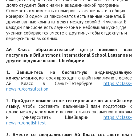
долго студент был с нами и академической программы.
Стоимость одноместных номеров такая же, как и в общих
номерах. В одном из пансионатов есть ванные комнаты. В
других ванные комнаты делят между собой 3-4 ученика. В
каждом пансионе есть лаунж-зона и небольшая кухня, где
ученики собираются вместе с другими, чтобы отдохнуть и
перекусить на выходных.
Ай Класс образовательный центр поможет вам
поступить в Brillantmont International School Lausanne и
другие ведущие школы Швейцарии
1. Запишитесь на бесплатную индивидуальную
консультацию,
которая проходит онлайн или лично в офисе
Ай Класс в Санкт-Петербурге:
https://iclass-
news.ru/consultation
2. Пройдите комплексное тестирование по английскому
языку,
чтобы составить дальнейший план подготовки к
сдаче международных и вступительных экзаменов в школы
и университеты Швейцарии:
https://iclass-
news.ru/englishtest
3. Вместе со специалистами Ай Класс составьте план