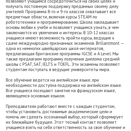
позволяют учащимся сосредоточиться на своих целях и
получать постоянную поддержку преданных своему делу
учителей. Программа 8-го и 9-го классов охватывает все
предметные области, включая курсы STEAM по
робототехнике и программированию. Школа закладывает
основы любви к учебе и позволяет учащимся узнать, в чем
заключаются их увлечения и интересы. В 10-12 классах
учащиеся имеют возможность пройти курсы, ведущие к
сдаче международно признанных экзаменов. Brillantmont —
одна из немногих швейцарских школ-интернатов,
предлагающая британские программы IGCSE и A Level. Мы
также предлагаем программу получения диплома средней
школы с PSAT, SAT, IELTS и TOEFL. Эти экзамены позволяют
студентам поступать в ведущие университеты мира.
Все обучение ведется на английском языке, при
необходимости доступна поддержка на английском языке.
Все учащиеся посещают занятия на французском языке,
являющемся основным языком.
Преподаватели работают вместе с каждым студентом,
чтобы установить достижимые академические цели и
помочь им сделать осознанный выбор, который сформирует
их ближайшее будущее. Этот тесный контакт позволяет
учащимся взять на себя ответственность за свое обучение и