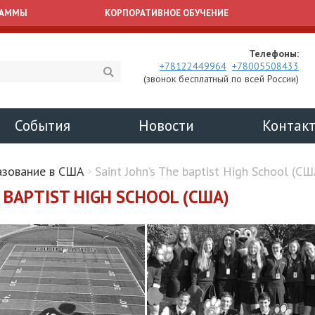
РАММЫ
КОРПОРАТИВНОЕ ОБУЧЕНИЕ
Телефоны:
+78122449964
+78005508433
(звонок бесплатный по всей России)
События
Новости
Контак
азование в США
Saint John’s The baptist High School (СШ
E BAPTIST HIGH SCHOOL (США)
SS PROF CAMP
Подготовка к
Подпи
экзамену IELTS в
наш T
ентационный лагерь
Ай Класс
канал
ийском языке для
3-17 лет
Занятия в группах, работаем
Хотите бы
на целевой балл!
новостей
образова
Информац