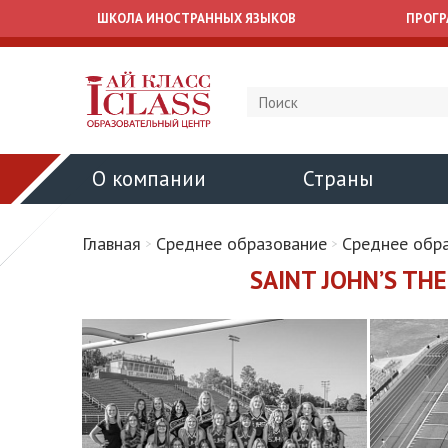
ШКОЛА ИНОСТРАННЫХ ЯЗЫКОВ
ПРОГ
О компании
Страны
Главная
Среднее образование
Среднее обр
SAINT JOHN’S TH
Семинар по
ICLA
образованию за
Профори
рубежом в 2026 -
на англ
2027 годах
ребят 1
Ваши возможности обучения
в вузах разных стран мира