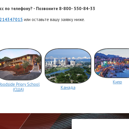
с по телефону? - Позвоните 8-800- 550-84-33
214347015
или оставьте вашу заявку ниже.
Кипр
oodside Priory School
Канада
(США)