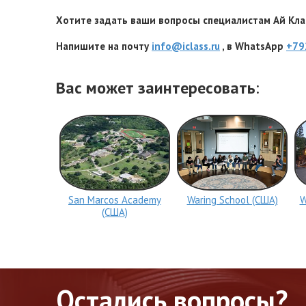
Хотите задать ваши вопросы специалистам Ай Клас
Напишите на почту
info@iclass.ru
, в WhatsApp
+79
Вас может заинтересовать
:
San Marcos Academy
Waring School (США)
W
(США)
Остались вопросы?