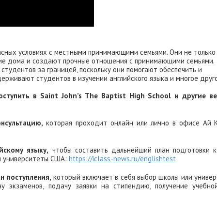
сных условиях с местными принимающими семьями. Они не только
щие дома и создают прочные отношения с принимающими семьями.
тудентов за границей, поскольку они помогают обеспечить и
ерживают студентов в изучении английского языка и многое друго
ступить в Saint John’s The Baptist High School и другие в
нсультацию,
которая проходит онлайн или лично в офисе Ай К
йскому языку,
чтобы составить дальнейший план подготовки к
и университеты США:
https://iclass-news.ru/englishtest
ан поступления,
который включает в себя выбор школы или униве
чу экзаменов, подачу заявки на стипендию, получение учебной