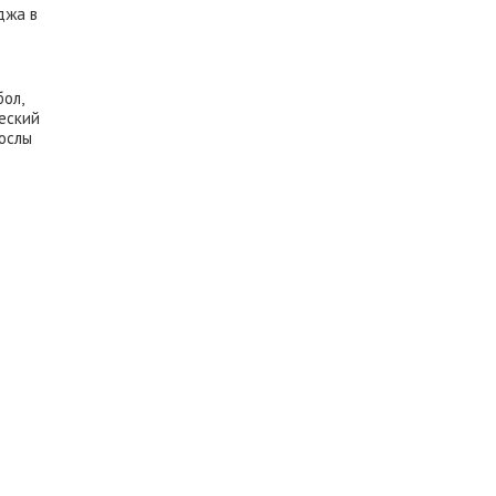
джа в
ол,
ческий
Послы