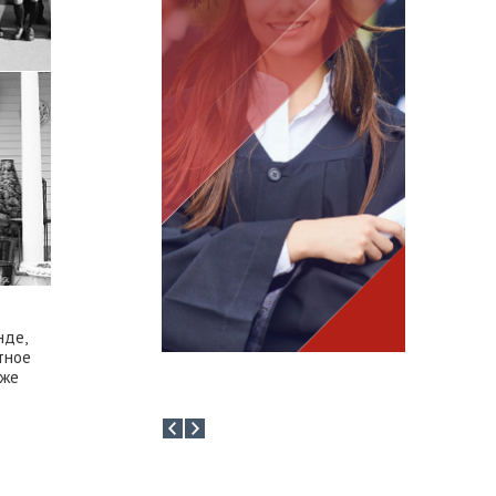
 от зарубежных
зов
нде,
тное
аже