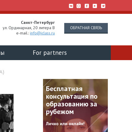
Санкт-Петербург
ОБРАТНАЯ СВЯЗЬ
ул. Ординарная, 20 литера В
e-mail.:
info@iclass.ru
ты
For partners
А)
шитесь на
Бесплатная
elegram-
консультация по
образованию за
рубежом
ть в курсе всех
 зарубежного
Лично или онлайн!
ния?
ия, поступающая