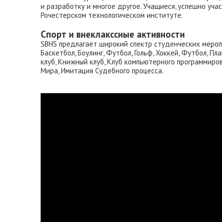
и разработку и многое другое. Учащиеся, успешно уч
Рочестерском технологическом институте.
Спорт и внеклакссные активности
SBHS предлагает широкий спектр студенческих мероп
Баскетбол, Боулинг, Футбол, Гольф, Хоккей, Футбол, П
клуб, Книжный клуб, Клуб компьютерного программиров
Мира, Имитация Судебного процесса.