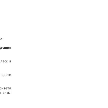
е.
едущие
ласс в
 сдаче
рситета
 визы,