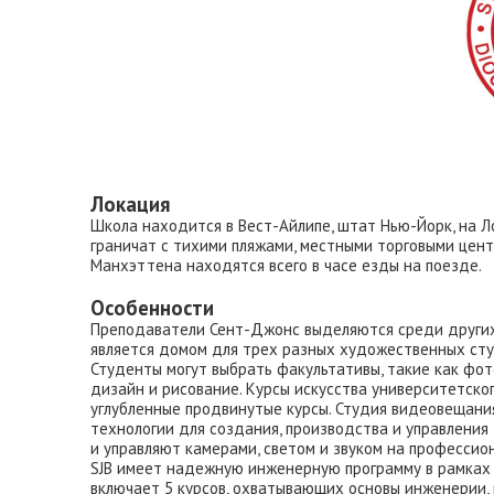
Локация
Школа находится в Вест-Айлипе, штат Нью-Йорк, на Л
граничат с тихими пляжами, местными торговыми цен
Манхэттена находятся всего в часе езды на поезде.
Особенности
Преподаватели Сент-Джонс выделяются среди других
является домом для трех разных художественных сту
Студенты могут выбрать факультативы, такие как фот
дизайн и рисование. Курсы искусства университетско
углубленные продвинутые курсы. Студия видеовещани
технологии для создания, производства и управлени
и управляют камерами, светом и звуком на профессио
SJB имеет надежную инженерную программу в рамках в
включает 5 курсов, охватывающих основы инженерии,