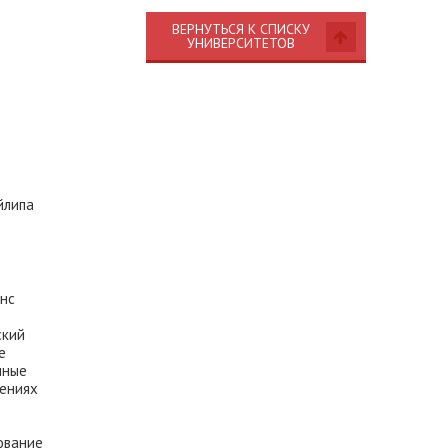
ВЕРНУТЬСЯ К СПИСКУ
УНИВЕРСИТЕТОВ
йлипа
нс
ский
е
нные
лениях
ование