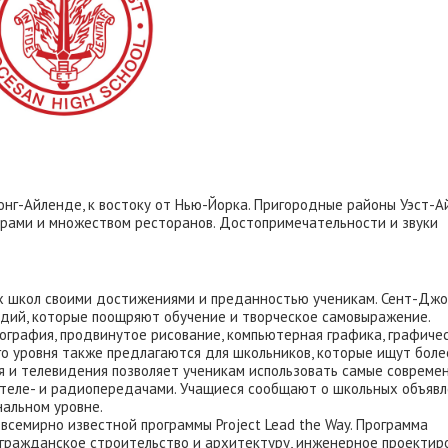
онг-Айленде, к востоку от Нью-Йорка. Пригородные районы Уэст-А
трами и множеством ресторанов. Достопримечательности и звуки
 школ своими достижениями и преданностью ученикам. Сент-Джо
дий, которые поощряют обучение и творческое самовыражение.
ография, продвинутое рисование, компьютерная графика, графиче
го уровня также предлагаются для школьников, которые ищут боле
я и телевидения позволяет ученикам использовать самые совреме
я теле- и радиопередачами. Учащиеся сообщают о школьных объяв
нальном уровне.
семирно известной программы Project Lead the Way. Программа
 гражданское строительство и архитектуру, инженерное проектир