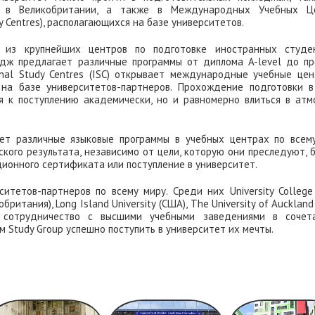
в вузах разных стран мира
ge в Великобритании, а также в Международных Учебных Ц
dy Centres), располагающихся на базе университетов.
15 августа
м из крупнейших центров по подготовке иностранных студе
едж предлагает различные программы от диплома A-level до пр
ional Study Centres (ISC) открывает международные учебные це
 на базе университетов-партнеров. Прохождение подготовки в
я к поступлению академически, но и равномерно влиться в атм
ет различные языковые программы в учебных центрах по всему
кого результата, независимо от цели, которую они преследуют, 
ционного сертификата или поступление в университет.
итетов-партнеров по всему миру. Среди них University College
обритания), Long Island University (США), The University of Auckland
е сотрудничество с высшими учебными заведениями в сочет
 Study Group успешно поступить в университет их мечты.