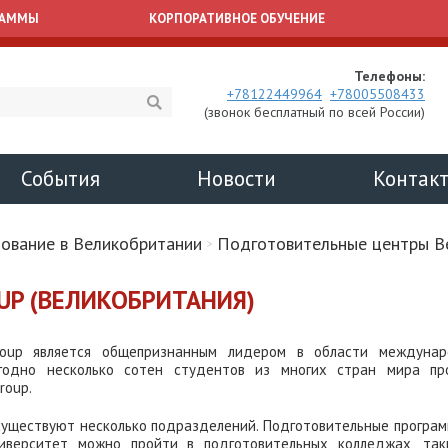
РАММЫ
КОРПОРАТИВНОЕ ОБУЧЕНИЕ
Телефоны:
+78122449964
+78005508433
(звонок бесплатный по всей России)
События
Новости
Контак
ование в Великобритании
Подготовительные центры В
UP (ВЕЛИКОБРИТАНИЯ)
Семинар по
ICLAS
образованию за
roup является общепризнанным лидером в области междунар
Профорие
рубежом в 2026 -
егодно несколько сотен студентов из многих стран мира пр
на англи
roup.
2027 годах
ребят 13
существуют несколько подразделений. Подготовительные програ
Ваши возможности обучения
ниверситет можно пройти в подготовительных колледжах, так