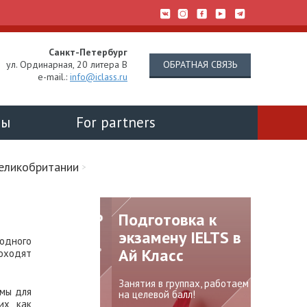
Санкт-Петербург
ОБРАТНАЯ СВЯЗЬ
ул. Ординарная, 20 литера В
e-mail.:
info@iclass.ru
ты
For partners
еликобритании
S PROF CAMP
Подготовка к
Подпи
экзамену IELTS в
наш Te
одного
нтационный лагерь
Ай Класс
канал
оходят
йском языке для
-17 лет
Занятия в группах, работаем
Хотите быт
ммы для
на целевой балл!
новостей 
их как
образован