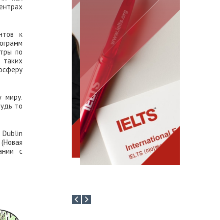
ентрах
Информаци
напрямую 
школ и вуз
нтов к
ограмм
нтры по
 таких
осферу
 миру.
будь то
 Dublin
 (Новая
ании с