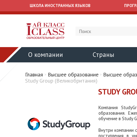
ШКОЛА ИНОСТРАННЫХ ЯЗЫКОВ
ПРОГ
О компании
Страны
Главная
Высшее образование
Высшее образ
Study Group (Великобритания)
STUDY GRO
Компания StudyG
образования. Еж
обучение в Study G
Внутри компании 
поступления в у