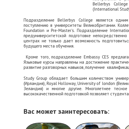
Bellerbys Colle
(International Stu
Подразделение Bellerbys College является одни
поступлению в университеты Великобритании. Колл
Foundation и Pre-Master’s. Подразделение Internat
предуниверситетской подготовке непосредственно
центрах не только дает возможность подготовитьс
будущего места обучения.
Кроме того, подразделение Embassy CES предлага
Языковые курсы направлены на достижение практичес
развитие разговорных навыков, получение квалифика
Study Group обладает большим количеством универс
(Ирландия), Royal Holloway, University of london (Велик
Зеландия) и многие другие. Многолетнее тесно
высококачественной подготовкой позволяет студентам
Вас может заинтересовать
: